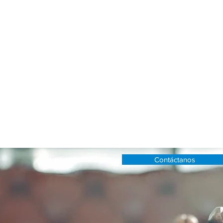
gobernador, presidente municip
Se evalúan trimestralmente a t
enfoque los programas gubern
problemática más sentida por 
Diagnosticamos por completo el
contenido y los medios de dif
gobiernos.
Se sugieren acciones gubernam
diseñan campañas estratégicas
la aprobación ciudadana, gene
para el funcionario lo que lo be
políticas.
Contáctanos