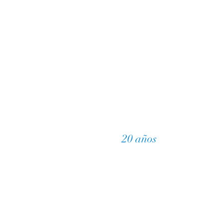
20 años
de experienc
Comunicac
Gubername
El objetivo principal es mejora