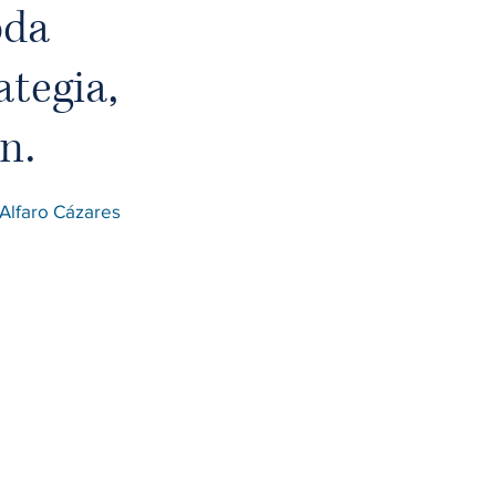
oda
ategia,
n.
 Alfaro Cázares