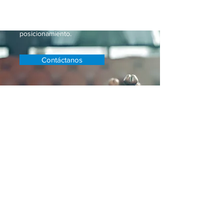
saber dónde estamos, sino para
diseñar estrategias y programas que
permitan mejorar los números del
posicionamiento.
Contáctanos
Río Nieva No. 37, Int 804,